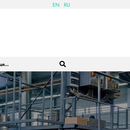
EN
RU
е...