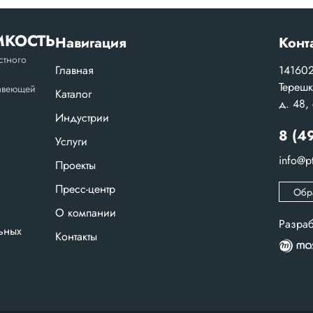
МКОСТЬ
Навигация
Конт
стного
Главная
141602
Терешк
жавеющей
Каталог
д. 48,
Индустрии
8 (49
Услуги
info@pt
Проекты
Пресс-центр
Обр
О компании
Разраб
ьных
Контакты